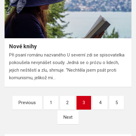
Nové knihy
Při psaní románu nazvaného U severní zdi se spisovatelka
pokoušela nevynášet soudy. Jedná se o prózu o lidech,
jejich neštěstí a zlu, shrnuje. “Nechtěla jsem psát proti
komunismu, jelikož mi…
Stránkování
Previous
1
2
3
4
5
příspěvků
Next