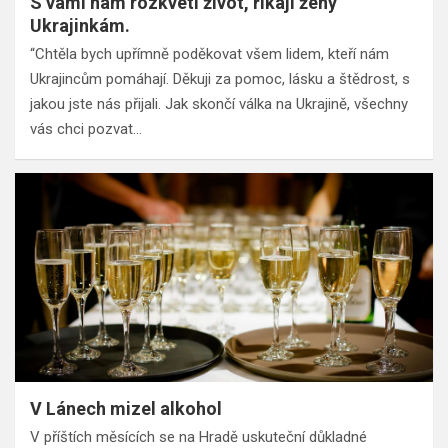
S vámi nám rozkvetl život, říkají ženy
Ukrajinkám.
“Chtěla bych upřímně poděkovat všem lidem, kteří nám
Ukrajincům pomáhají. Děkuji za pomoc, lásku a štědrost, s
jakou jste nás přijali. Jak skončí válka na Ukrajině, všechny
vás chci pozvat…
V Lánech mizel alkohol
V příštích měsících se na Hradě uskuteční důkladné