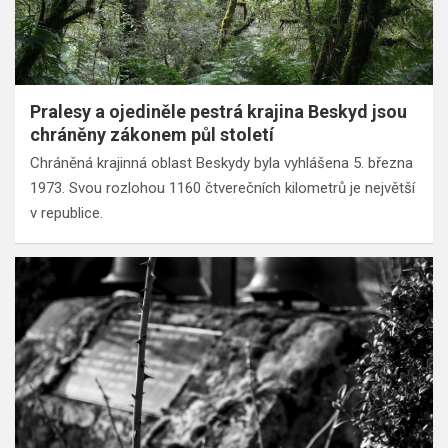
Pralesy a ojediněle pestrá krajina Beskyd jsou
chráněny zákonem půl století
Chráněná krajinná oblast Beskydy byla vyhlášena 5. března
1973. Svou rozlohou 1160 čtverečních kilometrů je největší
v republice.