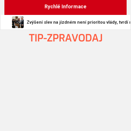
Skip
Rychlé Informace
to
content
Zvýšení slev na jízdném není prioritou vlády, tvrdí ministr dop