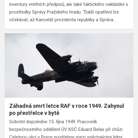
inventury vnitřních předpisů, ale také faktického nakládání s
prostředky Správy Pražského hradu. “Další opatření lze
očekávat, až Kancelář prezidenta republiky a Správa…
Záhadná smrt letce RAF v roce 1949. Zahynul
po přestřelce v bytě
Sobotní dopoledne 15. října 1949. Pracovník
bezpečnostního oddělení ÚV KSČ Eduard Belas při chůzi
Celetnou ulicí v Praze postřehne mezi spěchajícími lidmi