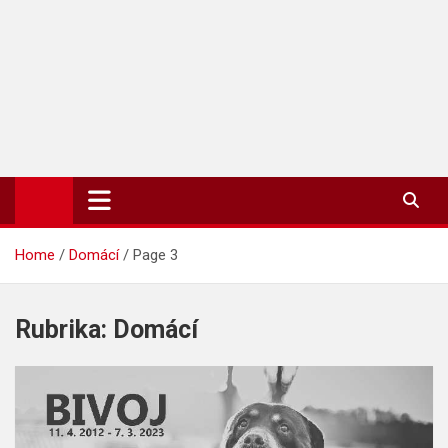
TIP-ZPRAVODAJ.CZ
On-line zpravodajství | Press
Home
Domácí
Page 3
Rubrika:
Domácí