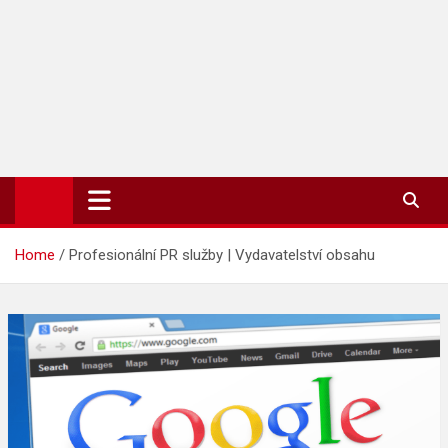
TIP-ZPRAVODAJ.CZ
On-line zpravodajství | Press
Home
Profesionální PR služby | Vydavatelství obsahu