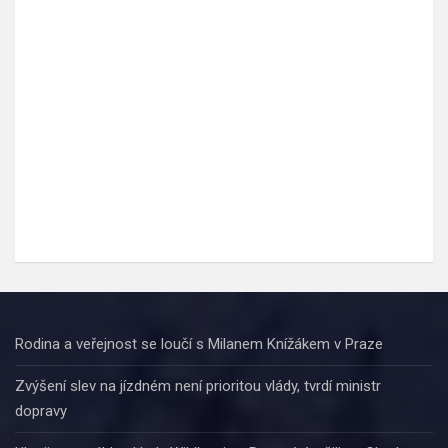
Rodina a veřejnost se loučí s Milanem Knížákem v Praze
Zvýšení slev na jízdném není prioritou vlády, tvrdí ministr
dopravy