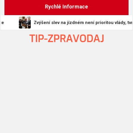
Skip
Rychlé Informace
to
content
Zvýšení slev na jízdném není prioritou vlády, tvrdí min