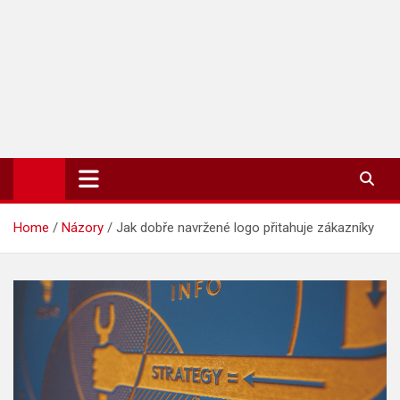
TIP-ZPRAVODAJ.CZ
On-line zpravodajství | Press
Home
Názory
Jak dobře navržené logo přitahuje zákazníky