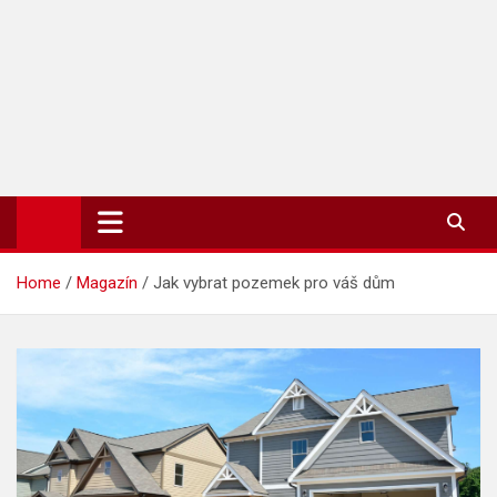
TIP-ZPRAVODAJ.CZ
On-line zpravodajství | Press
Home
Magazín
Jak vybrat pozemek pro váš dům