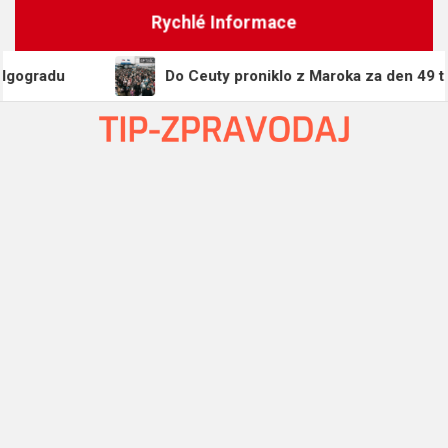
Skip
Rychlé Informace
to
content
du
Do Ceuty proniklo z Maroka za den 49 tisíc lidí,