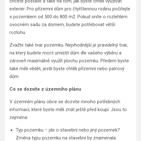
chcete postavit a také na tom, jak byste chtěli využívat
exteriér. Pro přízemní dům pro čtyřčlennou rodinu počítejte
s pozemkem od 500 do 800 m2. Pokud sníte o rozlehlém
ovocném sadu za domem, budete potřebovat větší
rozlohu.
Zvažte také tvar pozemku. Nejvhodnější je pravidelný tvar,
na který budete moct umístit dům dle vašeho výběru a
zároveň maximálně využít plochu pozemku. Předem byste
také měli vědět, jestli byste chtěli přízemní nebo patrový
dům.
Co se dozvíte z územního plánu
V územním plánu obce se dozvíte mnoho potřebných
informací, které byste měli znát ještě před koupí. Jsou to
zejména:
Typ pozemku – jde o stavební nebo jiný pozemek?
Změna typu pozemku na stavební by znamenala