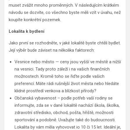
muset zvážit mnoho proměnných. V následujícím krátkém
návodu se dozvíte, co všechno byste měli vzít v úvahu, než
koupíte konkrétní pozemek.
Lokalita k bydlení
Jako první se rozhodněte, v jaké lokalitě byste chtěli bydlet.
Její výběr bude záviset na několika faktorech:
Vesnice nebo město — ceny jsou vyšší ve městě a nižší
na vesnici. Tady proto záleží i na vašich finančních
možnostech. Kromě toho se řiďte podle vašich
preferencí. Máte rádi rušnější život města nebo hledáte
klidné prostředí venkova a blízkost přírody?
Občanská vybavenost – podle potřeb vaší rodiny se
informujte, zda se v dané lokalitě nachází škola, školka,
zdravotní středisko, obchod, pošta, hřiště, možnosti
sportování a podobně. Uvažujte také do budoucnosti.
Lokalita by vám měla vyhovovat io 10 či 15 let. Ideální je,