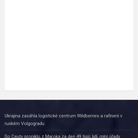
Ukrajina zasáhla logistické centrum Wildberries a rafinerii v
ruském Volgogradu
Do Ceuty proniklo z Maroka za den 49 tisíc lidí, míní úřady