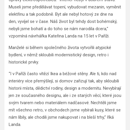
Museli jsme předělávat topení, vybudovat mezanin, vyměnit
elektřinu a tak podobně. Byt ale nebyl hotový ze dne na
den, vyvíjel se v čase. Náš život byl tehdy dost bohémský,
nebyli jsme bohatí a do toho se nám narodila dcera,”
vzpomíná návrhářka Kateřina Landa na 15 let v Paříži.
Manželé si během společného života vytvořili atypické
bydlení, v němž skloubili modernistický design, retro i
historické prvky.
“I v Paříži často vítězí Ikea a béžové stěny. Ale ti, kdo nad
interiéry více přemýšlejí, si domov zařizují tak, aby skloubili
historii místa, dědictví rodiny, design a modernitu. Nevybírají
jen ze současného designu, ale i ze starých věcí, které jsou
svým tvarem nebo materiálem nadčasové. Nechtěli jsme
mít všechno retro, v obchodech jsme vybírali kusy, které se
nám líbily, ale chodili jsme nakupovat i na bleší trhy,” říká
Landa.