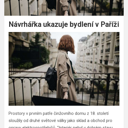
Návrhářka ukazuje bydlení v Paříži
Prostory v prvním patře činžovního domu z 18. století
sloužily od druhé světové války jako sklad a obchod pro
opravy elektrospotřebičů. “Interiér nebyl v dobrém stavu.