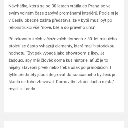
Návrhářka, která se po 30 letech vrátila do Prahy, se ve
svém volném čase zabývá proměnami interiérů. Podle ní je
v Česku obecně zažitá představa, že v bytě musí být po
rekonstrukci vše “nové, bílé a do pravého úhlu”.
Při rekonstrukcích v činžovních domech z 30. let minulého
století se často vyhazují elementy, které mají historickou
hodnotu. “Byt pak vypadá jako showroom z Ikey. Je
žádoucí, aby měl člověk doma kus historie, ať už je to
nějaký stavební prvek nebo třeba ušák po prarodičích. I
tyhle předměty jdou integrovat do současného bydlení, je
škoda se toho zbavovat. Domov tím ztrácí ducha místa,”
myslí si Landa.
Navigace