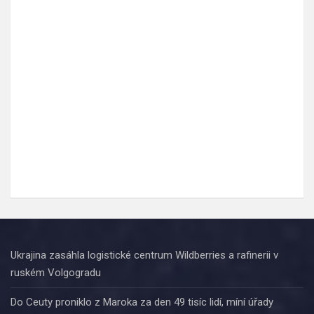
Ukrajina zasáhla logistické centrum Wildberries a rafinerii v
ruském Volgogradu
Do Ceuty proniklo z Maroka za den 49 tisíc lidí, míní úřady