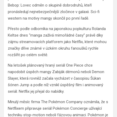
Bebop: Lovec odměn o skupině dobrodruhů, kteří
pronásledují nejnebezpečnější zločince v galaxii. Sci-fi
western na motivy mangy skončil po první řadě.
Přesto podle odborníka na japonskou popkulturu Rolanda
Keltse dnes “manga zažívá mimořádné časy” právě díky
zájmu streamovacích platforem jako Netflix, které mohou
značky dříve známé v úzkém okruhu fanoušků rychle
rozšířit po celém světě.
Na letošek plánovaný hraný seriál One Piece chce
napodobit úspěch mangy Zabiják démonů neboli Demon
Slayer, která rovněž začala vycházet v časopisu Šúkan
šónen Jump a podle níž vznikl úspěšný film i animovaný
seriál. Netflix jej přejal do nabídky.
Minulý měsíc firma The Pokémon Company oznámila, že s
Netflixem připravuje seriál Pokémon Concierge užívající
techniku stop-motion neboli fázovou animaci. Pokémon je