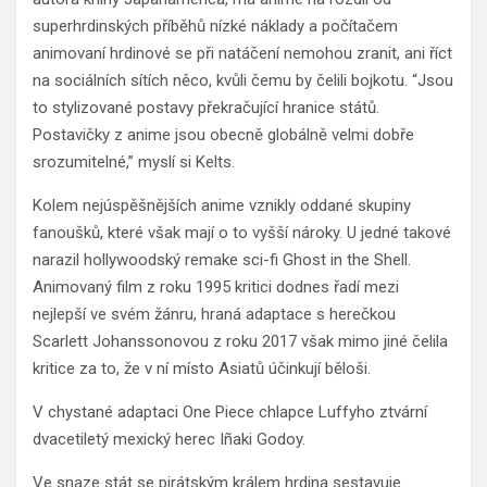
superhrdinských příběhů nízké náklady a počítačem
animovaní hrdinové se při natáčení nemohou zranit, ani říct
na sociálních sítích něco, kvůli čemu by čelili bojkotu. “Jsou
to stylizované postavy překračující hranice států.
Postavičky z anime jsou obecně globálně velmi dobře
srozumitelné,” myslí si Kelts.
Kolem nejúspěšnějších anime vznikly oddané skupiny
fanoušků, které však mají o to vyšší nároky. U jedné takové
narazil hollywoodský remake sci-fi Ghost in the Shell.
Animovaný film z roku 1995 kritici dodnes řadí mezi
nejlepší ve svém žánru, hraná adaptace s herečkou
Scarlett Johanssonovou z roku 2017 však mimo jiné čelila
kritice za to, že v ní místo Asiatů účinkují běloši.
V chystané adaptaci One Piece chlapce Luffyho ztvární
dvacetiletý mexický herec Iñaki Godoy.
Ve snaze stát se pirátským králem hrdina sestavuje