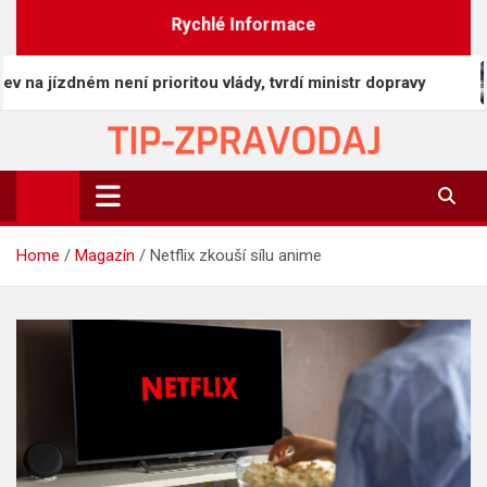
Skip
Rychlé Informace
to
content
jízdném není prioritou vlády, tvrdí ministr dopravy
TIP-ZPRAVODAJ.CZ
On-line zpravodajství | Press
Home
Magazín
Netflix zkouší sílu anime