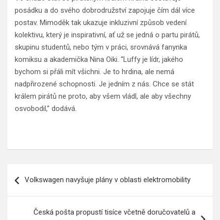
posádku a do svého dobrodružství zapojuje čím dál více
postav. Mimoděk tak ukazuje inkluzivní způsob vedení
kolektivu, který je inspirativní, ať už se jedná o partu pirátů,
skupinu studentů, nebo tým v práci, srovnává fanynka
komiksu a akademička Nina Oiki. “Luffy je lídr, jakého
bychom si přáli mít všichni. Je to hrdina, ale nemá
nadpřirozené schopnosti. Je jedním z nás. Chce se stát
králem pirátů ne proto, aby všem vládl, ale aby všechny
osvobodil,” dodává.
Navigace
Volkswagen navyšuje plány v oblasti elektromobility
pro
příspěvek
Česká pošta propustí tisíce včetně doručovatelů a