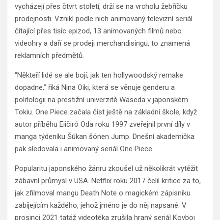
vycházejí přes čtvrt století, drží se na vrcholu žebříčku
prodejnosti. Vznikl podle nich animovaný televizní seriál
čítající přes tisíc epizod, 13 animovaných filmů nebo
videohry a daří se prodeji merchandisingu, to znamená
reklamních předmětů.
“Někteří lidé se ale bojí, jak ten hollywoodský remake
dopadne,” říká Nina Oiki, která se věnuje genderu a
politologii na prestižní univerzitě Waseda v japonském
Tokiu. One Piece začala číst ještě na základní škole, když
autor příběhu Eiičiró Oda roku 1997 zveřejnil první díly v
manga týdeníku Šúkan šónen Jump. Dnešní akademička
pak sledovala i animovaný seriál One Piece.
Popularitu japonského žánru zkoušel už několikrát vytěžit
zábavní průmysl v USA. Netflix roku 2017 čelil kritice za to,
jak zfilmoval mangu Death Note o magickém zápisníku
zabíjejícím každého, jehož jméno je do něj napsané. V
prosinci 2021 tatáž videotéka zrušila hraný seriál Kovboj