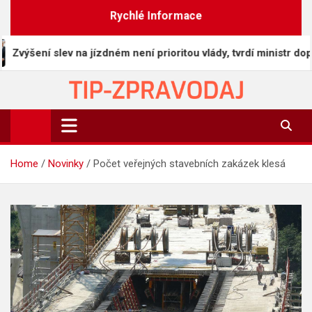
Skip
Rychlé Informace
to
content
ýšení slev na jízdném není prioritou vlády, tvrdí ministr dopravy
TIP-ZPRAVODAJ.CZ
On-line zpravodajství | Press
Home
Novinky
Počet veřejných stavebních zakázek klesá