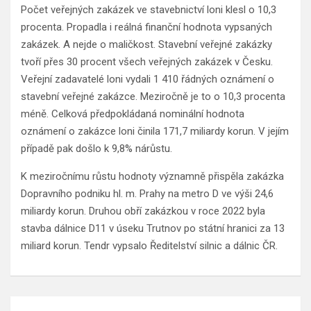
Počet veřejných zakázek ve stavebnictví loni klesl o 10,3
procenta. Propadla i reálná finanční hodnota vypsaných
zakázek. A nejde o maličkost. Stavební veřejné zakázky
tvoří přes 30 procent všech veřejných zakázek v Česku.
Veřejní zadavatelé loni vydali 1 410 řádných oznámení o
stavební veřejné zakázce. Meziročně je to o 10,3 procenta
méně. Celková předpokládaná nominální hodnota
oznámení o zakázce loni činila 171,7 miliardy korun. V jejím
případě pak došlo k 9,8% nárůstu.
K meziročnímu růstu hodnoty významně přispěla zakázka
Dopravního podniku hl. m. Prahy na metro D ve výši 24,6
miliardy korun. Druhou obří zakázkou v roce 2022 byla
stavba dálnice D11 v úseku Trutnov po státní hranici za 13
miliard korun. Tendr vypsalo Ředitelství silnic a dálnic ČR.
Navigace