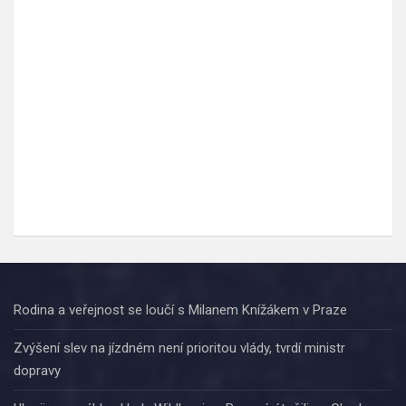
Rodina a veřejnost se loučí s Milanem Knížákem v Praze
Zvýšení slev na jízdném není prioritou vlády, tvrdí ministr
dopravy