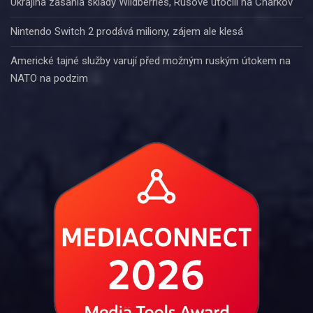
Ukrajina zasáhla sklady Wildberries, Rusové útočili na Charkov
Nintendo Switch 2 prodává miliony, zájem ale klesá
Americké tajné služby varují před možným ruským útokem na
NATO na podzim