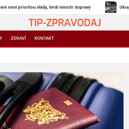
rioritou vlády, tvrdí ministr dopravy
Ukrajina zasá
TIP-ZPRAVODAJ.CZ
On-line zpravodajství | Press
Y
ZDRAVÍ
KONTAKT