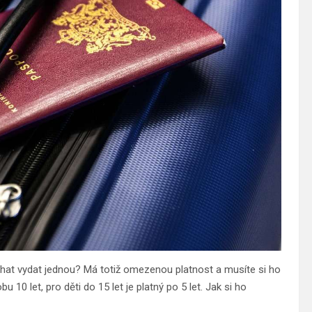
nechat vydat jednou? Má totiž omezenou platnost a musíte si ho
 10 let, pro děti do 15 let je platný po 5 let. Jak si ho