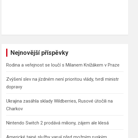
Nejnovější příspěvky
Rodina a veřejnost se loučí s Milanem Knížákem v Praze
Zvýšení slev na jízdném není prioritou vlády, tvrdí ministr
dopravy
Ukrajina zasáhla sklady Wildberries, Rusové útočili na
Charkov
Nintendo Switch 2 prodává miliony, zájem ale klesá
Americké tajné služby varují před možným ruským