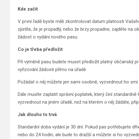
Kde začít
V první řadě byste měli zkontrolovat datum platnosti Vašeh
zjistíte, že je propadlý, nebo že brzy propadne, zajděte na
žádost o vydání nového pasu.
Co je třeba předložit
Při výměně pasu budete muset předložit platný občanský průk
vyřizování žádosti přímo na úřadě.
Požádat o něj můžete jen sami osobně, vyzvednout ho smí 
Dále musíte zaplatit správní poplatek, který činí standardně
vyzvednout na jiném úřadě, než na kterém o něj žádáte, připr
Jak dlouho to trvá
Standardní doba vydání je 30 dní. Pokud pas potřebujete dří
nebo do 24 hodin, ale bude to dražší a můžete si ho vyzvedn