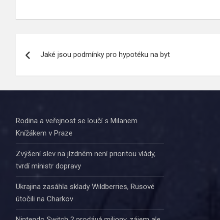
Navigace
Jaké jsou podmínky pro hypotéku na byt
pro
příspěvek
Rodina a veřejnost se loučí s Milanem
Knížákem v Praze
Zvýšení slev na jízdném není prioritou vlády,
tvrdí ministr dopravy
Ukrajina zasáhla sklady Wildberries, Rusové
útočili na Charkov
Nintendo Switch 2 prodává miliony, zájem ale