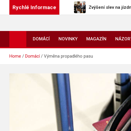
Skip
Rychlé Informace
nem Knížákem v Praze
Zvýšení slev na jízdném není p
to
content
DOMÁCÍ
NOVINKY
MAGAZÍN
NÁZOR
Home
Domácí
Výměna propadlého pasu