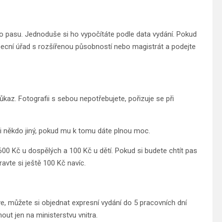
o pasu. Jednoduše si ho vypočítáte podle data vydání. Pokud
 obecní úřad s rozšířenou působností nebo magistrát a podejte
az. Fotografii s sebou nepotřebujete, pořizuje se při
i někdo jiný, pokud mu k tomu dáte plnou moc.
 600 Kč u dospělých a 100 Kč u dětí. Pokud si budete chtít pas
avte si ještě 100 Kč navíc.
ve, můžete si objednat expresní vydání do 5 pracovních dní
out jen na ministerstvu vnitra.