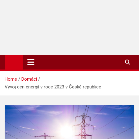
TIP-ZPRAVODAJ.CZ
On-line zpravodajství | Press
Home
Domácí
Vývoj cen energií v roce 2023 v České republice