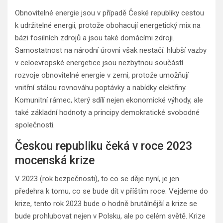
Obnovitelné energie jsou v případě České republiky cestou
k udržitelné energii, protože obohacují energetický mix na
bázi fosilních zdrojů a jsou také domácími zdroji.
Samostatnost na národní úrovni však nestačí: hlubší vazby
v celoevropské energetice jsou nezbytnou součástí
rozvoje obnovitelné energie v zemi, protože umožňují
vnitřní stálou rovnováhu poptávky a nabídky elektřiny.
Komunitní rámec, který sdílí nejen ekonomické výhody, ale
také základní hodnoty a principy demokratické svobodné
společnosti.
Českou republiku čeká v roce 2023
mocenská krize
V 2023 (rok bezpečnosti), to co se děje nyní, je jen
předehra k tomu, co se bude dít v příštím roce. Vejdeme do
krize, tento rok 2023 bude o hodně brutálnější a krize se
bude prohlubovat nejen v Polsku, ale po celém světě. Krize