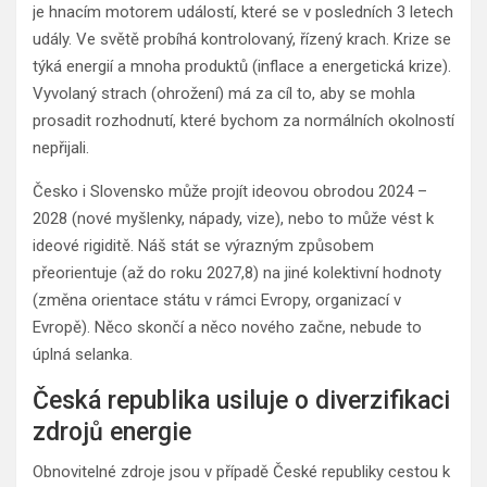
je hnacím motorem událostí, které se v posledních 3 letech
udály. Ve světě probíhá kontrolovaný, řízený krach. Krize se
týká energií a mnoha produktů (inflace a energetická krize).
Vyvolaný strach (ohrožení) má za cíl to, aby se mohla
prosadit rozhodnutí, které bychom za normálních okolností
nepřijali.
Česko i Slovensko může projít ideovou obrodou 2024 –
2028 (nové myšlenky, nápady, vize), nebo to může vést k
ideové rigiditě. Náš stát se výrazným způsobem
přeorientuje (až do roku 2027,8) na jiné kolektivní hodnoty
(změna orientace státu v rámci Evropy, organizací v
Evropě). Něco skončí a něco nového začne, nebude to
úplná selanka.
Česká republika usiluje o diverzifikaci
zdrojů energie
Obnovitelné zdroje jsou v případě České republiky cestou k