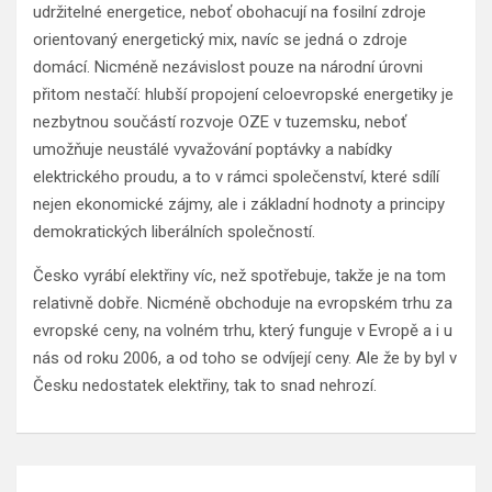
udržitelné energetice, neboť obohacují na fosilní zdroje
orientovaný energetický mix, navíc se jedná o zdroje
domácí. Nicméně nezávislost pouze na národní úrovni
přitom nestačí: hlubší propojení celoevropské energetiky je
nezbytnou součástí rozvoje OZE v tuzemsku, neboť
umožňuje neustálé vyvažování poptávky a nabídky
elektrického proudu, a to v rámci společenství, které sdílí
nejen ekonomické zájmy, ale i základní hodnoty a principy
demokratických liberálních společností.
Česko vyrábí elektřiny víc, než spotřebuje, takže je na tom
relativně dobře. Nicméně obchoduje na evropském trhu za
evropské ceny, na volném trhu, který funguje v Evropě a i u
nás od roku 2006, a od toho se odvíjejí ceny. Ale že by byl v
Česku nedostatek elektřiny, tak to snad nehrozí.
Navigace