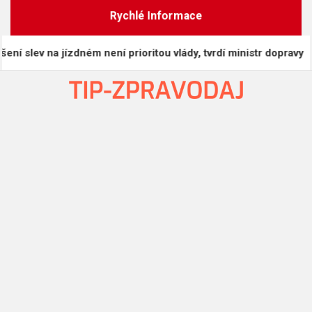
Skip
Rychlé Informace
to
content
ev na jízdném není prioritou vlády, tvrdí ministr dopravy